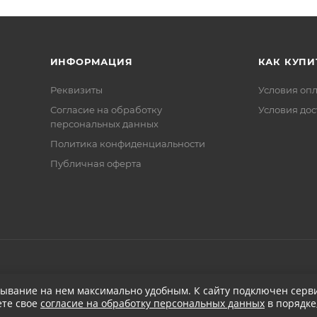
ИНФОРМАЦИЯ
КАК КУПИ
Реквизиты
Условия оп
Соглаcие на обработку
Условия дос
персональных данных
Политика конфиденциальности
Публичная оферта
бывание на нем максимально удобным. К cайту подключен серви
ете свое
согласие на обработку персональных данных
в порядке