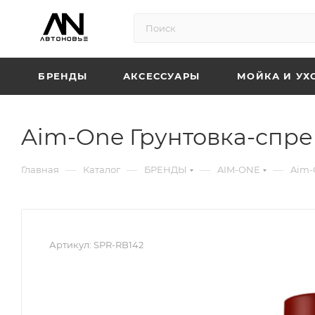
БРЕНДЫ
АКСЕССУАРЫ
МОЙКА И УХ
Aim-One Грунтовка-спре
—
—
—
—
Главная
Каталог
БРЕНДЫ
AIM-ONE
Aim-
Артикул:
SPR-RB142