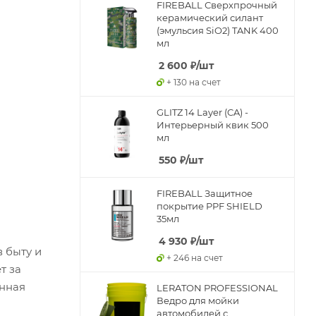
FIREBALL Сверхпрочный
керамический силант
(эмульсия SiO2) TANK 400
мл
2 600
₽
/шт
+ 130 на счет
GLITZ 14 Layer (CA) -
Интерьерный квик 500
мл
550
₽
/шт
FIREBALL Защитное
покрытие PPF SHIELD
35мл
4 930
₽
/шт
 быту и
+ 246 на счет
т за
енная
LERATON PROFESSIONAL
Ведро для мойки
автомобилей с