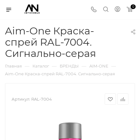
0
Aim-One Краска-
спрей RAL-7004.
Сигнально-серая
—
—
—
—
Главная
Каталог
БРЕНДЫ
AIM-ONE
Aim-One Краска-спрей RAL-7004. Сигнально-серая
Артикул:
RAL-7004