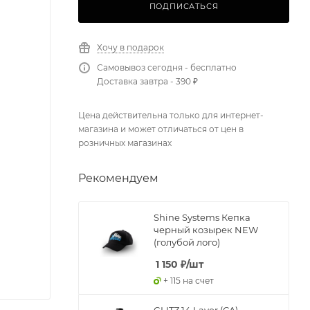
ПОДПИСАТЬСЯ
Хочу в подарок
Самовывоз сегодня - бесплатно
Доставка завтра - 390 ₽
Цена действительна только для интернет-
магазина и может отличаться от цен в
розничных магазинах
Рекомендуем
Shine Systems Кепка
черный козырек NEW
(голубой лого)
1 150
₽
/шт
+ 115 на счет
GLITZ 14 Layer (CA) -