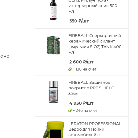
Интерьерный квик 500
мл
550
₽
/шт
FIREBALL Сверхпрочный
керамический силант
(эмульсия SiO2) TANK 400
мл
лоне
2 600
₽
/шт
+ 130 на счет
FIREBALL Защитное
покрытие PPF SHIELD
35мл
4 930
₽
/шт
+ 246 на счет
LERATON PROFESSIONAL
Ведро для мойки
автомобилей с