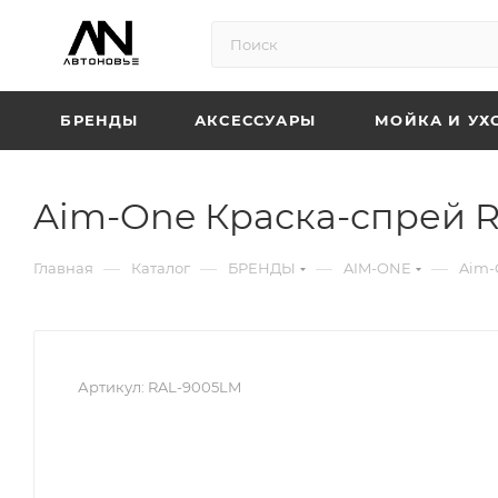
БРЕНДЫ
АКСЕССУАРЫ
МОЙКА И УХ
Aim-One Краска-спрей R
—
—
—
—
Главная
Каталог
БРЕНДЫ
AIM-ONE
Aim-
Артикул:
RAL-9005LM