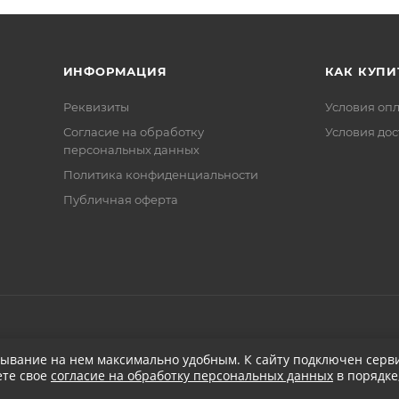
ИНФОРМАЦИЯ
КАК КУПИ
Реквизиты
Условия оп
Соглаcие на обработку
Условия дос
персональных данных
Политика конфиденциальности
Публичная оферта
бывание на нем максимально удобным. К cайту подключен серви
ете свое
согласие на обработку персональных данных
в порядке
при заказе от 5 000
₽
Бесплатная доставка