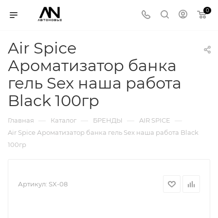
0
Air Spice
Ароматизатор банка
гель Sex наша работа
Black 100гр
—
—
—
—
Главная
Каталог
БРЕНДЫ
AIR SPICE
Air Spice Ароматизатор банка гель Sex наша работа Black
100гр
Артикул:
SX-08