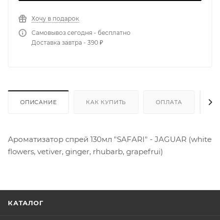
Хочу в подарок
Самовывоз сегодня - бесплатно
Доставка завтра - 390 ₽
ОПИСАНИЕ
КАК КУПИТЬ
ОПЛАТА
Д
Ароматизатор спрей 130мл "SAFARI" - JAGUAR (white
flowers, vetiver, ginger, rhubarb, grapefrui)
КАТАЛОГ