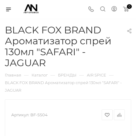
0
BLACK FOX BRAND
Ароматизатор спрей
130мл "SAFARI" -
JAGUAR
—
—
—
—
Главная
Каталог
БРЕНДЫ
AIR SPICE
BLACK FOX BRAND Ароматизатор спрей 130мл "SAFARI" -
JAGUAR
Артикул:
BF-SS04