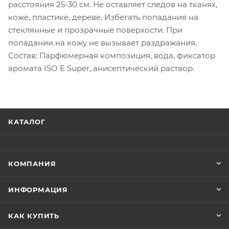
расстояния 25-30 см. Не оставляет следов на тканях,
коже, пластике, дереве. Избегать попадания на
стеклянные и прозрачные поверхости. При
попадании на кожу не вызывает раздражания.
Состав: Парфюмерная композиция, вода, фиксатор
аромата ISO E Super, анисептический раствор.
КАТАЛОГ
КОМПАНИЯ
ИНФОРМАЦИЯ
КАК КУПИТЬ