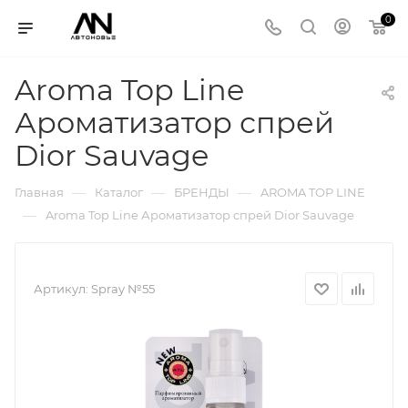
0
Aroma Top Line
Ароматизатор спрей
Dior Sauvage
—
—
—
Главная
Каталог
БРЕНДЫ
AROMA TOP LINE
—
Aroma Top Line Ароматизатор спрей Dior Sauvage
Артикул:
Spray №55