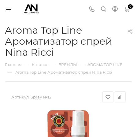
0
Aroma Top Line
Ароматизатор спрей
Nina Ricci
—
—
—
Главная
Каталог
БРЕНДЫ
AROMA TOP LINE
—
Aroma Top Line Ароматизатор спрей Nina Ricci
Артикул:
Spray №12