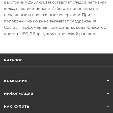
расстояния 25-30 см. Не оставляет следов на тканях,
коже, пластике, дереве. Избегать попадания на
стеклянные и прозрачные поверхости. При
попадании на кожу не вызывает раздражания.
Состав: Парфюмерная композиция, вода, фиксатор
аромата ISO E Super, анисептический раствор.
КАТАЛОГ
КОМПАНИЯ
ИНФОРМАЦИЯ
КАК КУПИТЬ