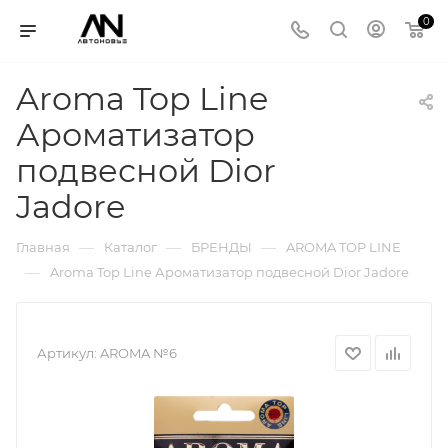
0
Aroma Top Line
Ароматизатор
подвесной Dior
Jadore
—
—
—
Главная
Каталог
БРЕНДЫ
AROMA TOP LINE
—
Aroma Top Line Ароматизатор подвесной Dior Jadore
Артикул:
AROMA №6