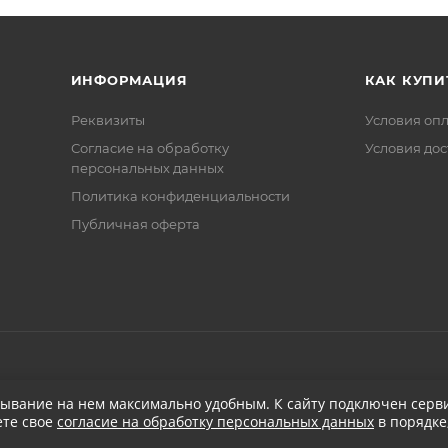
ИНФОРМАЦИЯ
КАК КУПИ
Реквизиты
Условия оп
Соглаcие на обработку
Условия дос
персональных данных
Политика конфиденциальности
Публичная оферта
бывание на нем максимально удобным. К cайту подключен серви
ете свое
согласие на обработку персональных данных
в порядке
при заказе от 5 000
₽
Бесплатная доставка