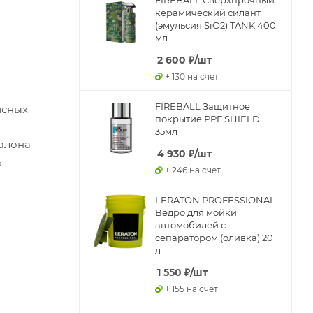
керамический силант
(эмульсия SiO2) TANK 400
мл
2 600
₽
/шт
+ 130 на счет
FIREBALL Защитное
исных
покрытие PPF SHIELD
35мл
салона
4 930
₽
/шт
ь
+ 246 на счет
LERATON PROFESSIONAL
Ведро для мойки
автомобилей с
сепаратором (оливка) 20
л
1 550
₽
/шт
+ 155 на счет