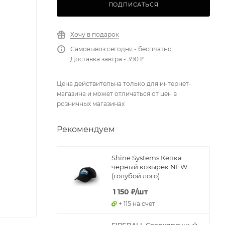
ПОДПИСАТЬСЯ
Хочу в подарок
Самовывоз сегодня - бесплатно
Доставка завтра - 390 ₽
Цена действительна только для интернет-
магазина и может отличаться от цен в
розничных магазинах
Рекомендуем
Shine Systems Кепка
черный козырек NEW
(голубой лого)
1 150
₽
/шт
+ 115 на счет
FIREBALL Сверхпрочный