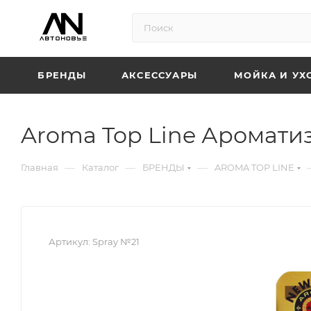
БРЕНДЫ
АКСЕССУАРЫ
МОЙКА И УХ
Aroma Top Line Ароматиз
—
—
—
Главная
Каталог
БРЕНДЫ
AROMA TOP LINE
Артикул:
Spray №21