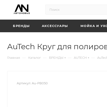
БРЕНДЫ
АКСЕССУАРЫ
МОЙКА И УХ
AuTech Круг для полиро
—
—
—
—
Главная
Каталог
БРЕНДЫ
AUTECH
AuTec
Артикул:
Au-PB050