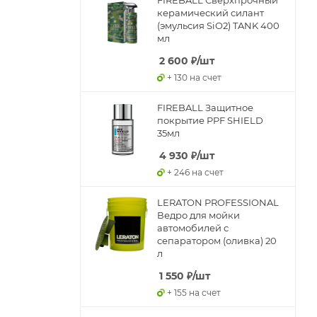
керамический силант
(эмульсия SiO2) TANK 400
мл
2 600
₽
/шт
+ 130 на счет
FIREBALL Защитное
покрытие PPF SHIELD
35мл
4 930
₽
/шт
+ 246 на счет
LERATON PROFESSIONAL
Ведро для мойки
автомобилей с
сепаратором (оливка) 20
л
1 550
₽
/шт
+ 155 на счет