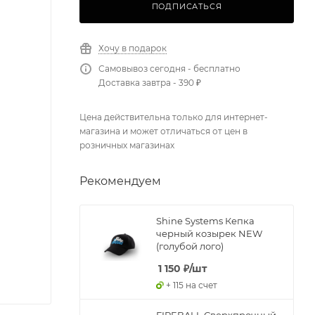
ПОДПИСАТЬСЯ
Хочу в подарок
Самовывоз сегодня - бесплатно
Доставка завтра - 390 ₽
Цена действительна только для интернет-
магазина и может отличаться от цен в
розничных магазинах
Рекомендуем
Shine Systems Кепка
черный козырек NEW
(голубой лого)
1 150
₽
/шт
+ 115 на счет
FIREBALL Сверхпрочный