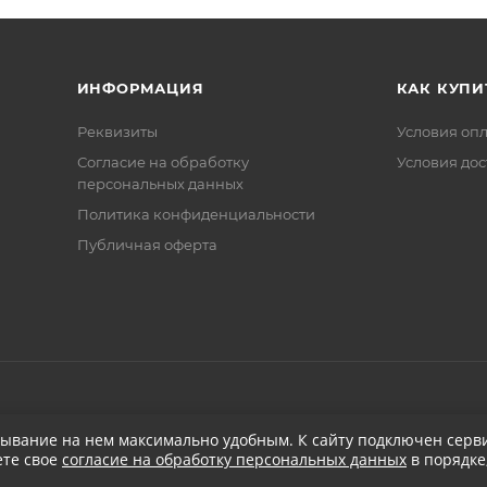
ИНФОРМАЦИЯ
КАК КУПИ
Реквизиты
Условия оп
Соглаcие на обработку
Условия дос
персональных данных
Политика конфиденциальности
Публичная оферта
бывание на нем максимально удобным. К cайту подключен серви
ете свое
согласие на обработку персональных данных
в порядке
при заказе от 5 000
₽
Бесплатная доставка