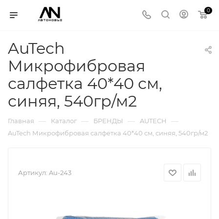
0
AuTech
Микрофибровая
салфетка 40*40 см,
синяя, 540гр/м2
—
—
—
—
Главная
Каталог
БРЕНДЫ
AUTECH
AuTech Микрофибровая салфетка 40*40 см, синяя, 540гр/м2
Артикул:
Au-243