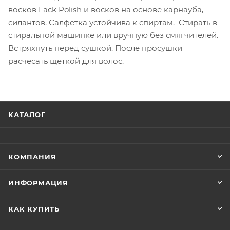
восков Lack Polish и восков на основе карнауба,
силантов. Салфетка устойчива к спиртам. Стирать в
стиральной машинке или вручную без смягчителей.
Встряхнуть перед сушкой. После просушки
расчесать щеткой для волос.
КАТАЛОГ
КОМПАНИЯ
ИНФОРМАЦИЯ
КАК КУПИТЬ