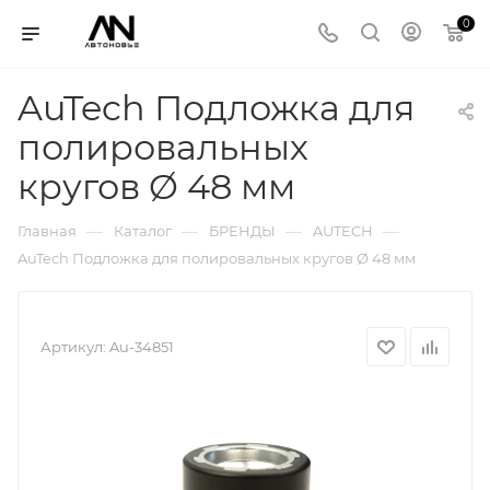
0
AuTech Подложка для
полировальных
кругов Ø 48 мм
—
—
—
—
Главная
Каталог
БРЕНДЫ
AUTECH
AuTech Подложка для полировальных кругов Ø 48 мм
Артикул:
Au-34851