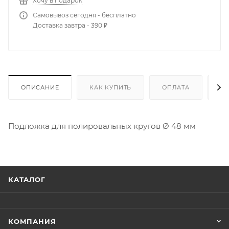
Хочу в подарок
Самовывоз сегодня - бесплатно
Доставка завтра - 390 ₽
ОПИСАНИЕ
КАК КУПИТЬ
ОПЛАТА
Д
Подложка для полировальных кругов Ø 48 мм
КАТАЛОГ
КОМПАНИЯ