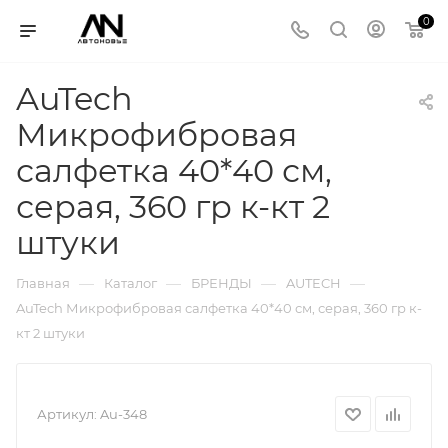
0
AuTech
Микрофибровая
салфетка 40*40 см,
серая, 360 гр к-кт 2
штуки
—
—
—
—
Главная
Каталог
БРЕНДЫ
AUTECH
AuTech Микрофибровая салфетка 40*40 см, серая, 360 гр к-
кт 2 штуки
Артикул:
Au-348