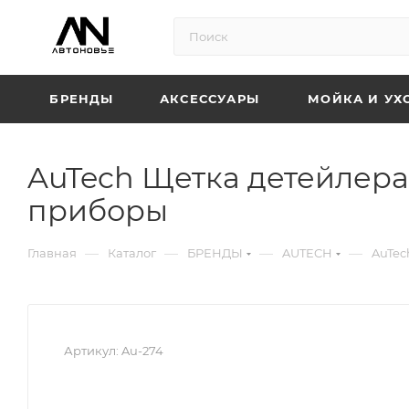
БРЕНДЫ
АКСЕССУАРЫ
МОЙКА И УХ
AuTech Щетка детейлера
приборы
—
—
—
—
Главная
Каталог
БРЕНДЫ
AUTECH
AuTec
Артикул:
Au-274