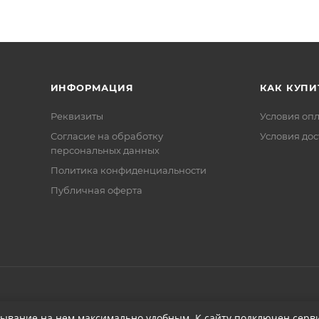
ИНФОРМАЦИЯ
КАК КУПИ
Реквизиты
Условия оп
Соглаcие на обработку
Условия дос
персональных данных
Политика конфиденциальности
Публичная оферта
бывание на нем максимально удобным. К cайту подключен серви