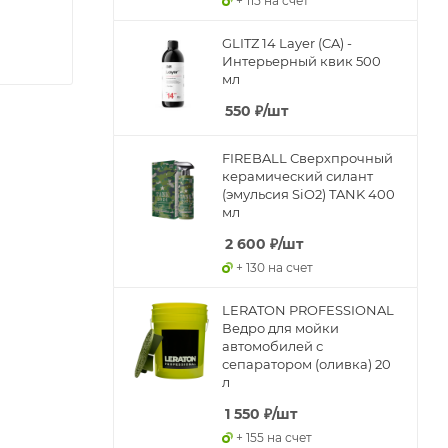
+ 115 на счет
GLITZ 14 Layer (CA) -
Интерьерный квик 500
мл
550
₽
/шт
FIREBALL Сверхпрочный
керамический силант
(эмульсия SiO2) TANK 400
мл
2 600
₽
/шт
+ 130 на счет
LERATON PROFESSIONAL
Ведро для мойки
автомобилей с
сепаратором (оливка) 20
л
1 550
₽
/шт
+ 155 на счет