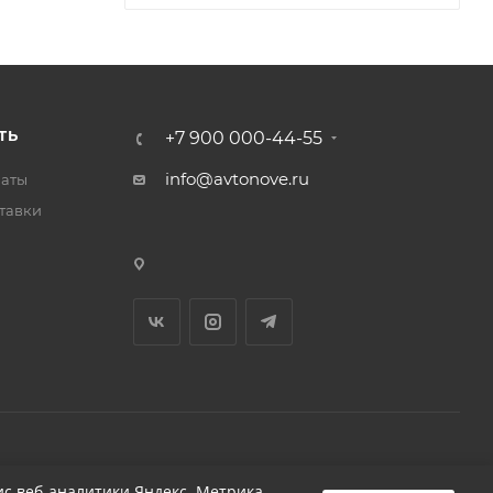
ТЬ
+7 900 000-44-55
info@avtonove.ru
латы
тавки
Разработано в KAPUSTA LAB
с веб-аналитики Яндекс. Метрика,