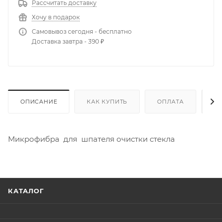
Рассчитать доставку
Хочу в подарок
Самовывоз сегодня - бесплатно
Доставка завтра - 390 ₽
ОПИСАНИЕ
КАК КУПИТЬ
ОПЛАТА
Д
Микрофибра для шпателя очистки стекла
КАТАЛОГ