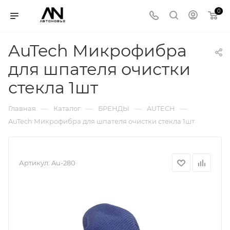
0
AuTech Микрофибра
для шпателя очистки
стекла 1шт
—
—
—
—
Главная
Каталог
БРЕНДЫ
AUTECH
AuTech Микрофибра для шпателя очистки стекла 1шт
Артикул:
Au-280