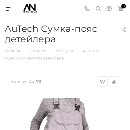
0
AuTech Сумка-пояс
детейлера
—
—
—
—
Главная
Каталог
БРЕНДЫ
AUTECH
AuTech Сумка-пояс детейлера
Артикул:
Au-551