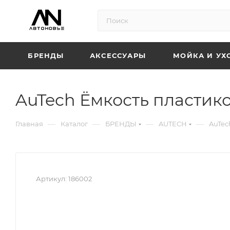
БРЕНДЫ
АКСЕССУАРЫ
МОЙКА И УХ
AuTech Ёмкость пластико
—
—
—
—
Главная
Каталог
БРЕНДЫ
AUTECH
AuTec
Артикул:
186002