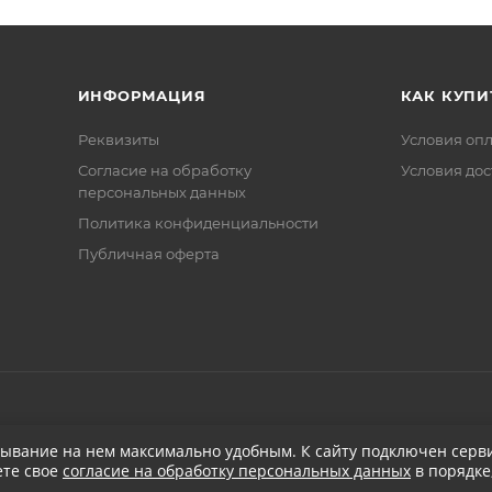
ИНФОРМАЦИЯ
КАК КУПИ
Реквизиты
Условия оп
Соглаcие на обработку
Условия дос
персональных данных
Политика конфиденциальности
Публичная оферта
бывание на нем максимально удобным. К cайту подключен серви
ете свое
согласие на обработку персональных данных
в порядке