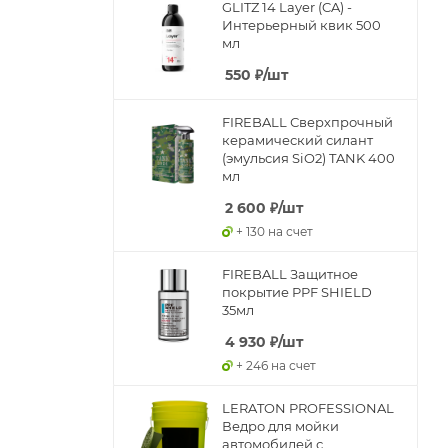
GLITZ 14 Layer (CA) -
Интерьерный квик 500
мл
550
₽
/шт
FIREBALL Сверхпрочный
керамический силант
(эмульсия SiO2) TANK 400
мл
2 600
₽
/шт
+ 130 на счет
FIREBALL Защитное
покрытие PPF SHIELD
35мл
4 930
₽
/шт
+ 246 на счет
LERATON PROFESSIONAL
Ведро для мойки
автомобилей с