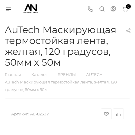
0
AuTech Маскирующая
термостойкая лента,
желтая, 120 градусов,
50мм x 50м
—
—
—
—
Главная
Каталог
БРЕНДЫ
AUTECH
AuTech Маскирующая термостойкая лента, желтая, 120
градусов, 50мм x 50м
Артикул:
Au-8250Y