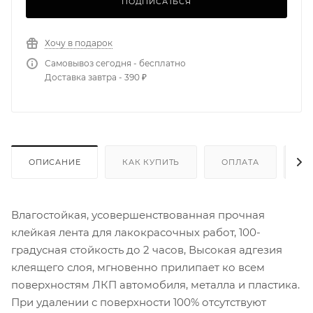
ПОДПИСАТЬСЯ
Хочу в подарок
Самовывоз сегодня - бесплатно
Доставка завтра - 390 ₽
ОПИСАНИЕ
КАК КУПИТЬ
ОПЛАТА
Д
Влагостойкая, усовершенствованная прочная
клейкая лента для лакокрасочных работ, 100-
градусная стойкость до 2 часов, Высокая адгезия
клеящего слоя, мгновенно прилипает ко всем
поверхностям ЛКП автомобиля, металла и пластика.
При удалении с поверхности 100% отсутствуют