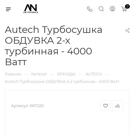
0
Autech Турбосушка
ОБДУВКА 2-х
турбинная - 4000
Ватт
—
—
—
—
Главная
Каталог
БРЕНДЫ
AUTECH
Autech Турбосушка ОБДУВКА 2-х турбинная - 4000 Ватт
Артикул:
667220