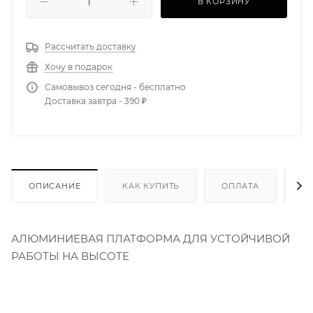
В КОРЗИНУ
Рассчитать доставку
Хочу в подарок
Самовывоз сегодня - бесплатно
Доставка завтра - 390 ₽
ОПИСАНИЕ
КАК КУПИТЬ
ОПЛАТА
Д
АЛЮМИНИЕВАЯ ПЛАТФОРМА ДЛЯ УСТОЙЧИВОЙ
РАБОТЫ НА ВЫСОТЕ