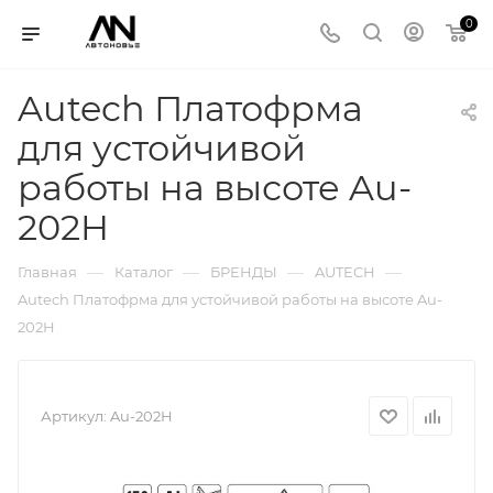
0
Autech Платофрма
для устойчивой
работы на высоте Au-
202H
—
—
—
—
Главная
Каталог
БРЕНДЫ
AUTECH
Autech Платофрма для устойчивой работы на высоте Au-
202H
Артикул:
Au-202H