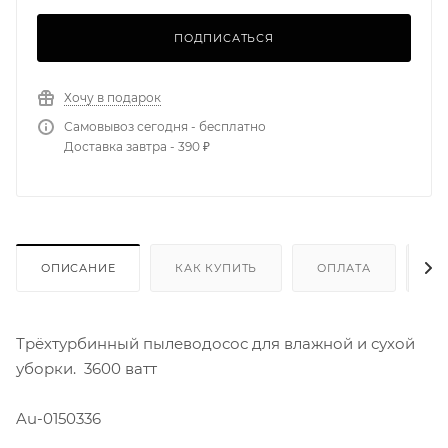
ПОДПИСАТЬСЯ
Хочу в подарок
Самовывоз сегодня - бесплатно
Доставка завтра - 390 ₽
ОПИСАНИЕ
КАК КУПИТЬ
ОПЛАТА
Д
Трёхтурбинный пылеводосос для влажной и сухой
уборки. 3600 ватт
Au-0150336