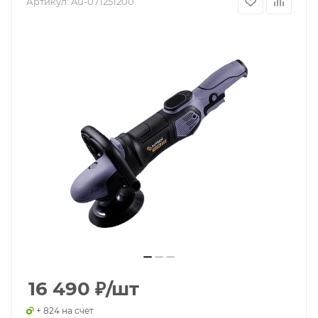
Артикул:
Au-071251200
16 490
₽
/шт
+ 824 на счет