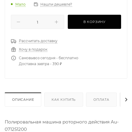
Мало
Нашли дешевле?
В КОРЗИНУ
Рассчитать доставку
Хочу в подарок
Самовывоз сегодня - бесплатно
Доставка завтра - 390 ₽
ОПИСАНИЕ
КАК КУПИТЬ
ОПЛАТА
Д
Полировальная машина роторного действия Au-
071251200