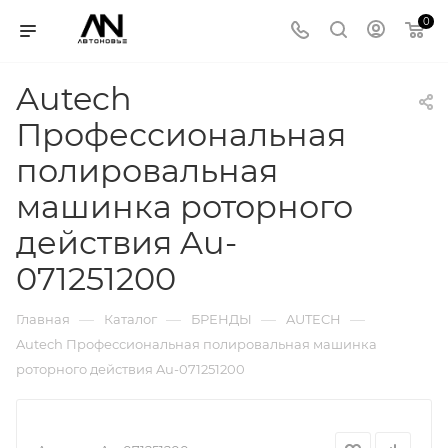
0
Autech
Профессиональная
полировальная
машинка роторного
действия Au-
071251200
—
—
—
—
Главная
Каталог
БРЕНДЫ
AUTECH
Autech Профессиональная полировальная машинка
роторного действия Au-071251200