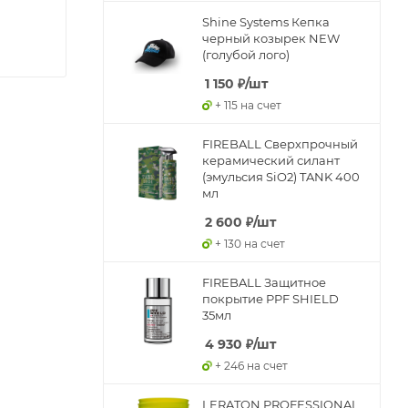
Shine Systems Кепка
черный козырек NEW
(голубой лого)
1 150
₽
/шт
+ 115 на счет
FIREBALL Сверхпрочный
керамический силант
(эмульсия SiO2) TANK 400
мл
2 600
₽
/шт
+ 130 на счет
FIREBALL Защитное
покрытие PPF SHIELD
35мл
4 930
₽
/шт
+ 246 на счет
LERATON PROFESSIONAL