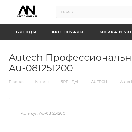
БРЕНДЫ
АКСЕССУАРЫ
МОЙКА И УХ
Autech Профессиональн
Au-081251200
—
—
—
—
Главная
Каталог
БРЕНДЫ
AUTECH
Autec
Артикул:
Au-081251200