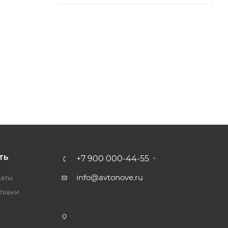
ТЬ
+7 900 000-44-55
info@avtonove.ru
латы
тавки