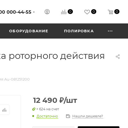
00 000-44-55
0
0
0
ОБОРУДОВАНИЕ
ПОЛИРОВКА
а роторного действия
я Au-081251200
12 490
₽
/шт
+ 624 на счет
Достаточно
Нашли дешевле?