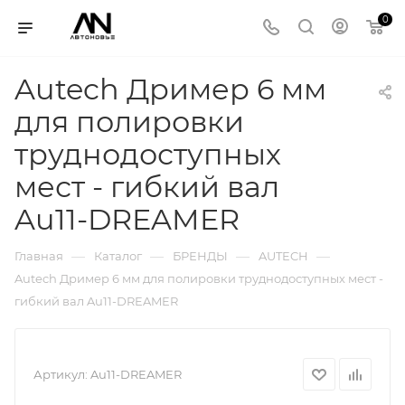
0
Autech Дример 6 мм
для полировки
труднодоступных
мест - гибкий вал
Au11-DREAMER
—
—
—
—
Главная
Каталог
БРЕНДЫ
AUTECH
Autech Дример 6 мм для полировки труднодоступных мест -
гибкий вал Au11-DREAMER
Артикул:
Au11-DREAMER