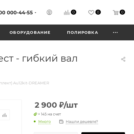
00 000-44-55
0
0
0
ОБОРУДОВАНИЕ
ПОЛИРОВКА
ст - гибкий вал
мплект) Au12kit-DREAMER
2 900
₽
/шт
+ 145 на счет
Много
Нашли дешевле?