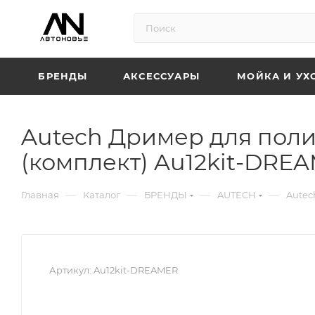
БРЕНДЫ
АКСЕССУАРЫ
МОЙКА И УХ
Autech Дример для поли
(комплект) Au12kit-DRE
—
—
—
—
Главная
Каталог
БРЕНДЫ
AUTECH
Autec
Артикул:
Au12kit-DREAMER