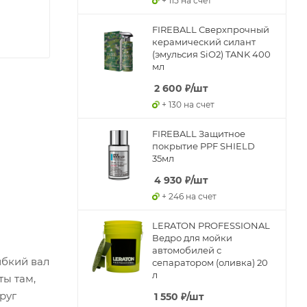
+ 115 на счет
FIREBALL Сверхпрочный
керамический силант
(эмульсия SiO2) TANK 400
мл
2 600
₽
/шт
+ 130 на счет
FIREBALL Защитное
покрытие PPF SHIELD
35мл
4 930
₽
/шт
+ 246 на счет
LERATON PROFESSIONAL
Ведро для мойки
автомобилей с
ибкий вал
сепаратором (оливка) 20
л
ты там,
руг
1 550
₽
/шт