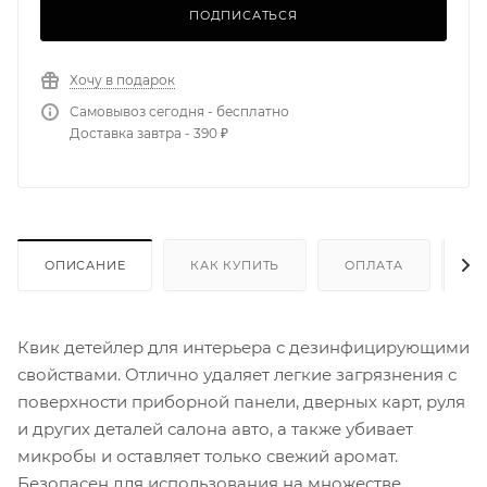
ПОДПИСАТЬСЯ
Хочу в подарок
Самовывоз сегодня - бесплатно
Доставка завтра - 390 ₽
ОПИСАНИЕ
КАК КУПИТЬ
ОПЛАТА
Д
Квик детейлер для интерьера с дезинфицирующими
свойствами. Отлично удаляет легкие загрязнения с
поверхности приборной панели, дверных карт, руля
и других деталей салона авто, а также убивает
микробы и оставляет только свежий аромат.
Безопасен для использования на множестве