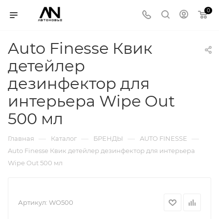
0
Auto Finesse Квик
детейлер
дезинфектор для
интерьера Wipe Out
500 мл
—
—
—
—
Главная
Каталог
БРЕНДЫ
AUTO FINESSE
Auto Finesse Квик детейлер дезинфектор для интерьера
Wipe Out 500 мл
Артикул:
WO500