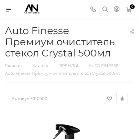
0
Auto Finesse
Премиум очиститель
стекол Crystal 500мл
—
—
—
—
Главная
Каталог
БРЕНДЫ
AUTO FINESSE
Auto Finesse Премиум очиститель стекол Crystal 500мл
Артикул:
CRG500