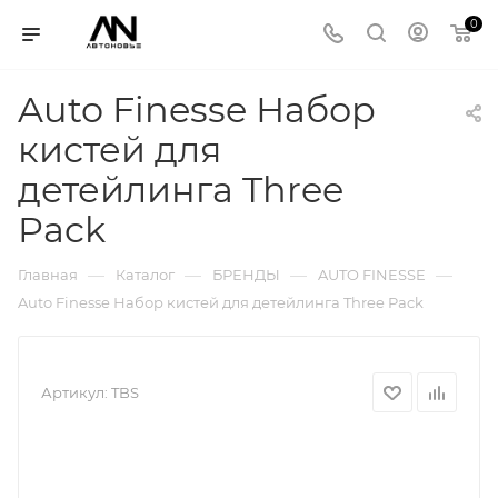
0
Auto Finesse Набор
кистей для
детейлинга Three
Pack
—
—
—
—
Главная
Каталог
БРЕНДЫ
AUTO FINESSE
Auto Finesse Набор кистей для детейлинга Three Pack
Артикул:
TBS