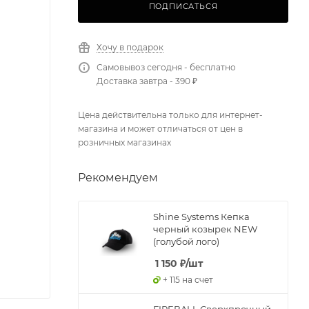
ПОДПИСАТЬСЯ
Хочу в подарок
Самовывоз сегодня - бесплатно
Доставка завтра - 390 ₽
Цена действительна только для интернет-
магазина и может отличаться от цен в
розничных магазинах
Рекомендуем
Shine Systems Кепка
черный козырек NEW
(голубой лого)
1 150
₽
/шт
+ 115 на счет
FIREBALL Сверхпрочный