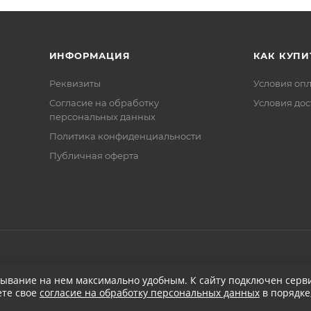
ИНФОРМАЦИЯ
КАК КУПИ
Реквизиты
Условия оп
Соглаcие на обработку
Условия дос
персональных данных
Политика конфиденциальности
Публичная оферта
бывание на нем максимально удобным. К cайту подключен серви
ете свое
согласие на обработку персональных данных
в порядке
при заказе от 5 000
₽
Бесплатная доставка