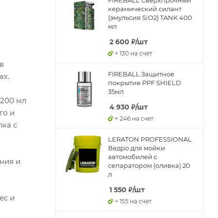
керамический силант
(эмульсия SiO2) TANK 400
мл
2 600
₽
/шт
+ 130 на счет
в
FIREBALL Защитное
ах.
покрытие PPF SHIELD
35мл
 200 мл
4 930
₽
/шт
го и
+ 246 на счет
ка с
LERATON PROFESSIONAL
Ведро для мойки
автомобилей с
ния и
сепаратором (оливка) 20
л
1 550
₽
/шт
ес и
+ 155 на счет