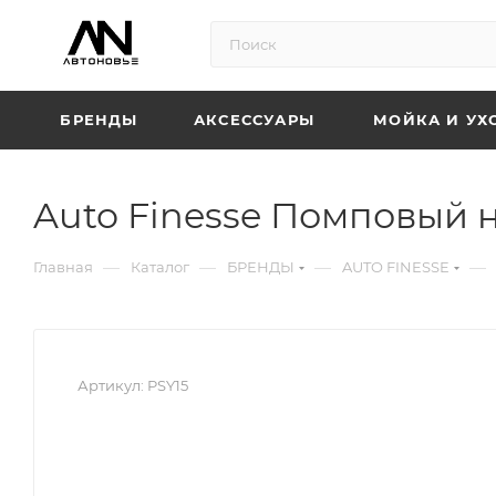
БРЕНДЫ
АКСЕССУАРЫ
МОЙКА И УХ
Auto Finesse Помповый н
—
—
—
—
Главная
Каталог
БРЕНДЫ
AUTO FINESSE
Артикул:
PSY15