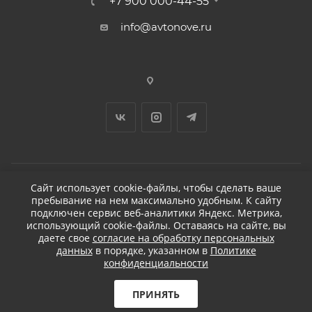
+7 900 000-44-55
info@avtonove.ru
Сайт использует cookie-файлы, чтобы сделать ваше
пребывание на нем максимально удобным. К cайту
2026 © ДЕТЕЙЛИНГ-МАРКЕТ АВТОНОВЬЕ
подключен сервис веб-аналитики Яндекс. Метрика,
использующий cookie-файлы. Оставаясь на сайте, вы
даете свое
согласие на обработку персональных
данных
в порядке, указанном в
Политике
конфиденциальности
Разработано в KAPUSTA LAB
Бесплатная доставка
ПРИНЯТЬ
при заказе от 5 000
₽