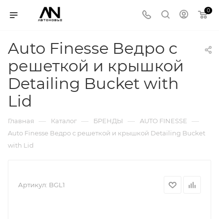
0
Auto Finesse Ведро с
решеткой и крышкой
Detailing Bucket with
Lid
—
—
—
—
Главная
Каталог
БРЕНДЫ
AUTO FINESSE
Auto Finesse Ведро с решеткой и крышкой Detailing Bucket
with Lid
Артикул:
BGL1