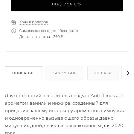
ПОДПИСАТЬСЯ
Хочу в подарок
Самовывоз сегодня - бесплатно
Доставка завтра - 390 ₽
ОПИСАНИЕ
КАК КУПИТЬ
ОПЛАТА
Д
Двухсторонний освежитель воздуха Auto Finesse с
ароматом ванили и инжира, созданный для
придания вашему интерьеру ароматного импульса
и одновременно вызывающего образы давно
минувших дней, является эксклюзивным для 2020
года.