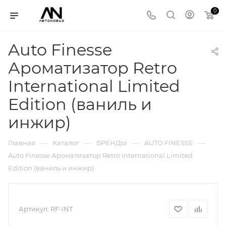
0
Auto Finesse
Ароматизатор Retro
International Limited
Edition (ваниль и
инжир)
—
—
—
—
Главная
Каталог
БРЕНДЫ
AUTO FINESSE
Auto Finesse Ароматизатор Retro International Limited
Edition (ваниль и инжир)
Артикул:
RF-INT