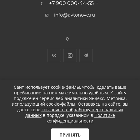
+7 900 000-44-55
info@avtonove.ru
Сайт использует cookie-файлы, чтобы сделать ваше
пребывание на нем максимально удобным. К cайту
2026 © ДЕТЕЙЛИНГ-МАРКЕТ АВТОНОВЬЕ
подключен сервис веб-аналитики Яндекс. Метрика,
использующий cookie-файлы. Оставаясь на сайте, вы
даете свое
согласие на обработку персональных
данных
в порядке, указанном в
Политике
конфиденциальности
Разработано в KAPUSTA LAB
Бесплатная доставка
ПРИНЯТЬ