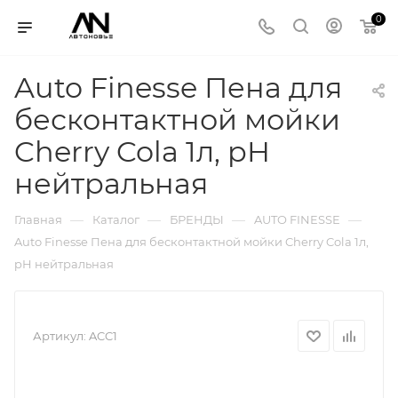
0
Auto Finesse Пена для
бесконтактной мойки
Cherry Cola 1л, pH
нейтральная
—
—
—
—
Главная
Каталог
БРЕНДЫ
AUTO FINESSE
Auto Finesse Пена для бесконтактной мойки Cherry Cola 1л,
pH нейтральная
Артикул:
ACC1