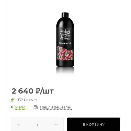
2 640
₽
/шт
+ 132 на счет
Мало
Нашли дешевле?
В КОРЗИНУ