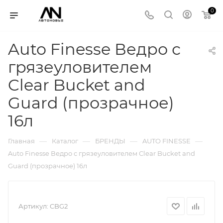
0
Auto Finesse Ведро с
грязеуловителем
Clear Bucket and
Guard (прозрачное)
16л
—
—
—
—
Главная
Каталог
БРЕНДЫ
AUTO FINESSE
Auto Finesse Ведро с грязеуловителем Clear Bucket and
Guard (прозрачное) 16л
Артикул:
CBG2