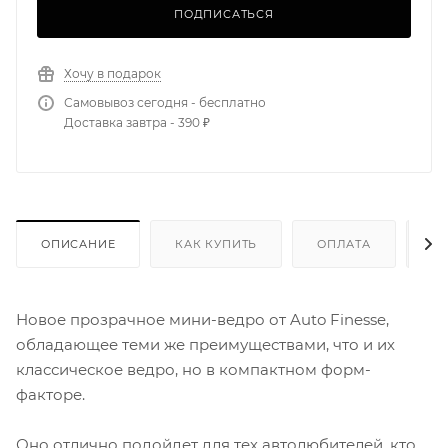
ПОДПИСАТЬСЯ
Хочу в подарок
Самовывоз сегодня - бесплатно
Доставка завтра - 390 ₽
ОПИСАНИЕ
КАК КУПИТЬ
ОПЛАТА
Д
Новое прозрачное мини-ведро от Auto Finesse,
обладающее теми же преимуществами, что и их
классическое ведро, но в компактном форм-
факторе.
Оно отлично подойдет для тех автолюбителей, кто