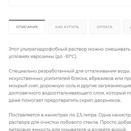
ОПИСАНИЕ
КАК КУПИТЬ
ОПЛАТА
Этот ультрагидрофобный раствор можно смешивать с 
условиях еврозимы (до -10°С).
Специально разработанный для отталкивания воды и
искусственных усилителей блеска, абразивов или пр
мокрый снег, дорожную соль и другие загрязняющие
долговечного водоотталкивающего слоя, который по
даже помогает предотвратить скрип дворников.
Поставляется в канистрах по 2,5 литра. Одна канист
раствора для очистки лобового стекла. Просто добавь
литровую емкость для омывателя и долейте водой.