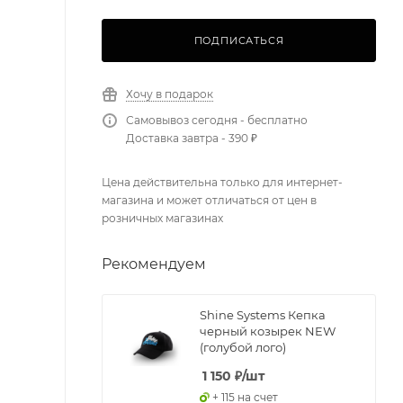
ПОДПИСАТЬСЯ
Хочу в подарок
Самовывоз сегодня - бесплатно
Доставка завтра - 390 ₽
Цена действительна только для интернет-
магазина и может отличаться от цен в
розничных магазинах
Рекомендуем
Shine Systems Кепка
черный козырек NEW
(голубой лого)
1 150
₽
/шт
+ 115 на счет