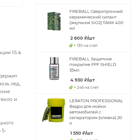
FIREBALL Сверхпрочный
керамический силант
(эмульсия SiO2) TANK 400
мл
2 600
₽
/шт
+ 130 на счет
ии 1:5 в
FIREBALL Защитное
покрытие PPF SHIELD
35мл
одержит
4 930
₽
/шт
озь лед,
+ 246 на счет
роме
текло и
LERATON PROFESSIONAL
Ведро для мойки
автомобилей с
сепаратором (оливка) 20
ощного
л
 5-
1 550
₽
/шт