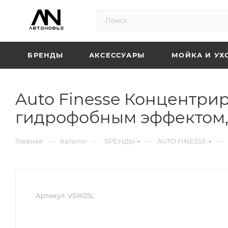
БРЕНДЫ
АКСЕССУАРЫ
МОЙКА И УХ
Auto Finesse Концентри
гидрофобным эффектом, 
—
—
—
—
Главная
Каталог
БРЕНДЫ
AUTO FINESSE
Артикул:
VSW25L