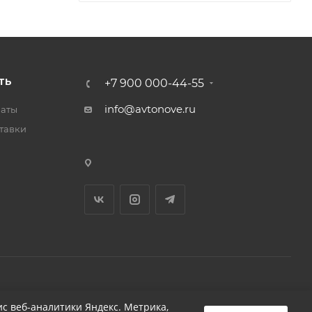
ТЬ
+7 900 000-44-55
info@avtonove.ru
латы
тавки
Разработано в KAPUSTA LAB
с веб-аналитики Яндекс. Метрика,