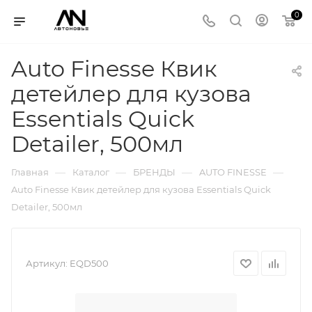
0
Auto Finesse Квик
детейлер для кузова
Essentials Quick
Detailer, 500мл
—
—
—
—
Главная
Каталог
БРЕНДЫ
AUTO FINESSE
Auto Finesse Квик детейлер для кузова Essentials Quick
Detailer, 500мл
Артикул:
EQD500