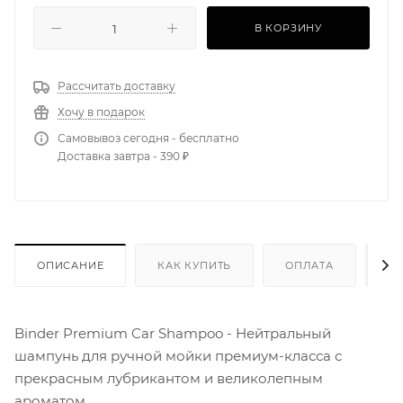
В КОРЗИНУ
Рассчитать доставку
Хочу в подарок
Самовывоз сегодня - бесплатно
Доставка завтра - 390 ₽
ОПИСАНИЕ
КАК КУПИТЬ
ОПЛАТА
Д
Binder Premium Car Shampoo - Нейтральный
шампунь для ручной мойки премиум-класса с
прекрасным лубрикантом и великолепным
ароматом.