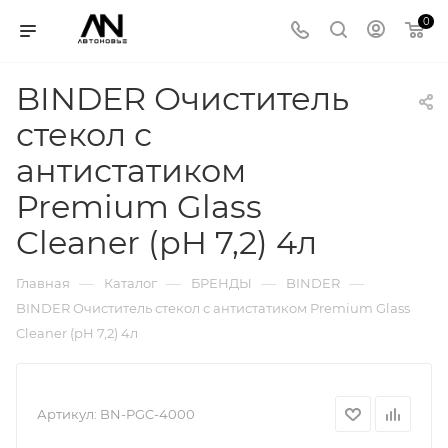
0
BINDER Очиститель
стекол с
антистатиком
Premium Glass
Cleaner (pH 7,2) 4л
—
—
—
—
Главная
Каталог
БРЕНДЫ
BINDER
BINDER Очиститель стекол с антистатиком Premium Glass
Cleaner (pH 7,2) 4л
Артикул:
BN-PGC-4000