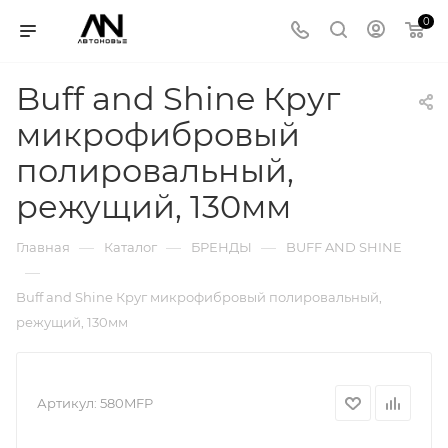
0
Buff and Shine Круг
микрофибровый
полировальный,
режущий, 130мм
—
—
—
Главная
Каталог
БРЕНДЫ
BUFF AND SHINE
—
Buff and Shine Круг микрофибровый полировальный,
режущий, 130мм
Артикул:
580MFP