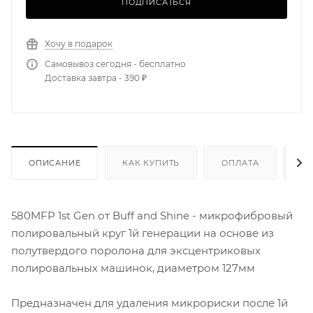
ПОДПИСАТЬСЯ
Хочу в подарок
Самовывоз сегодня - бесплатно
Доставка завтра - 390 ₽
ОПИСАНИЕ
КАК КУПИТЬ
ОПЛАТА
Д
580MFP 1st Gen от Buff and Shine - микрофибровый
полировальный круг 1й генерации на основе из
полутвердого поролона для эксцентриковых
полировальных машинок, диаметром 127мм
Предназначен для удаления микрориски после 1й