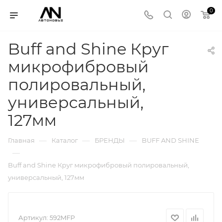
0
Buff and Shine Круг
микрофибровый
полировальный,
универсальный,
127мм
—
—
—
Главная
Каталог
БРЕНДЫ
BUFF AND SHINE
—
Buff and Shine Круг микрофибровый полировальный,
универсальный, 127мм
Артикул:
592MFP