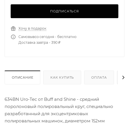
ПОДПИСАТЬСЯ
Хочу в подарок
Самовывоз сегодня - бесплатно
Доставка завтра - 390 ₽
ОПИСАНИЕ
КАК КУПИТЬ
ОПЛАТА
Д
634BN Uro-Tec от Buff and Shine - средний
поролоновый полировальный круг, специально
разработанный для эксцентриковых
полировальных машинок, диаметром 152мм