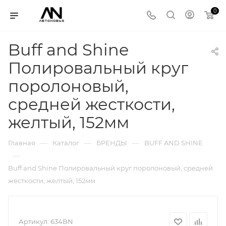
0
Buff and Shine
Полировальный круг
поролоновый,
средней жесткости,
желтый, 152мм
—
—
—
Главная
Каталог
БРЕНДЫ
BUFF AND SHINE
—
Buff and Shine Полировальный круг поролоновый, средней
жесткости, желтый, 152мм
Артикул:
634BN