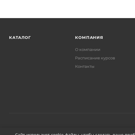
КАТАЛОГ
КОМПАНИЯ
О компании
Расписание курсов
Контакты
2026 © ДЕТЕЙЛИНГ-МАРКЕТ АВТОНОВЬЕ
Сайт использует cookie-файлы, чтобы сделать ваше пре