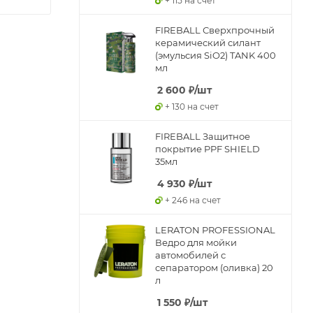
+ 115 на счет
FIREBALL Сверхпрочный
керамический силант
(эмульсия SiO2) TANK 400
мл
2 600
₽
/шт
+ 130 на счет
FIREBALL Защитное
покрытие PPF SHIELD
35мл
4 930
₽
/шт
+ 246 на счет
LERATON PROFESSIONAL
Ведро для мойки
автомобилей с
сепаратором (оливка) 20
л
1 550
₽
/шт