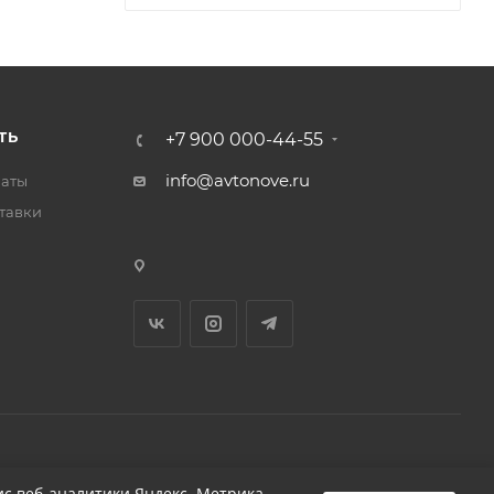
ТЬ
+7 900 000-44-55
info@avtonove.ru
латы
тавки
Разработано в KAPUSTA LAB
с веб-аналитики Яндекс. Метрика,