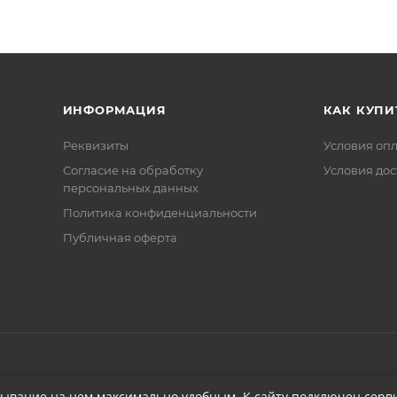
ИНФОРМАЦИЯ
КАК КУПИ
Реквизиты
Условия оп
Соглаcие на обработку
Условия дос
персональных данных
Политика конфиденциальности
Публичная оферта
бывание на нем максимально удобным. К cайту подключен серви