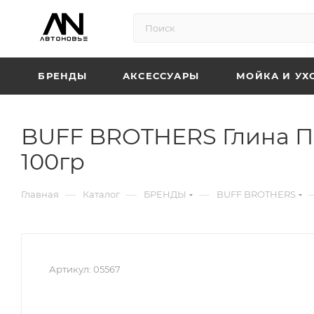
БРЕНДЫ
АКСЕССУАРЫ
МОЙКА И УХ
BUFF BROTHERS Глина П
100гр
—
—
—
Главная
Каталог
БРЕНДЫ
BUFF BROTHERS
Артикул:
05567