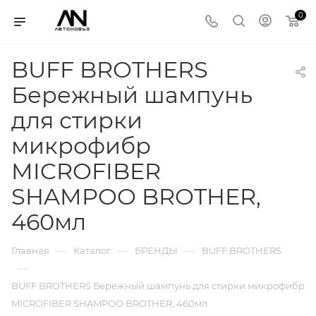
0
BUFF BROTHERS
Бережный шампунь
для стирки
микрофибр
MICROFIBER
SHAMPOO BROTHER,
460мл
—
—
—
Главная
Каталог
БРЕНДЫ
BUFF BROTHERS
—
BUFF BROTHERS Бережный шампунь для стирки микрофибр
MICROFIBER SHAMPOO BROTHER, 460мл