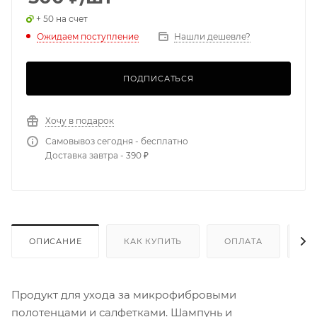
+ 50 на счет
Ожидаем поступление
Нашли дешевле?
ПОДПИСАТЬСЯ
Хочу в подарок
Самовывоз сегодня - бесплатно
Доставка завтра - 390 ₽
ОПИСАНИЕ
КАК КУПИТЬ
ОПЛАТА
Д
Продукт для ухода за микрофибровыми
полотенцами и салфетками. Шампунь и