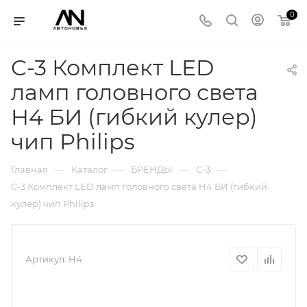
0
C-3 Комплект LED
ламп головного света
H4 БИ (гибкий кулер)
чип Philips
—
—
—
—
Главная
Каталог
БРЕНДЫ
C-3
C-3 Комплект LED ламп головного света H4 БИ (гибкий
кулер) чип Philips
Артикул:
H4