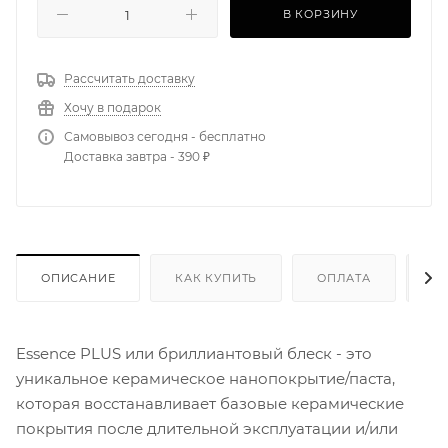
В КОРЗИНУ
Рассчитать доставку
Хочу в подарок
Самовывоз сегодня - бесплатно
Доставка завтра - 390 ₽
ОПИСАНИЕ
КАК КУПИТЬ
ОПЛАТА
Д
Essence PLUS или бриллиантовый блеск - это
уникальное керамическое нанопокрытие/паста,
которая восстанавливает базовые керамические
покрытия после длительной эксплуатации и/или