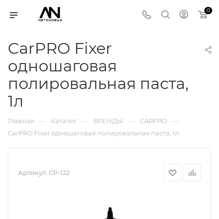
0
CarPRO Fixer
одношаговая
полировальная паста,
1л
—
—
—
—
Главная
Каталог
БРЕНДЫ
CARPRO
CarPRO Fixer одношаговая полировальная паста, 1л
Артикул:
CP-122