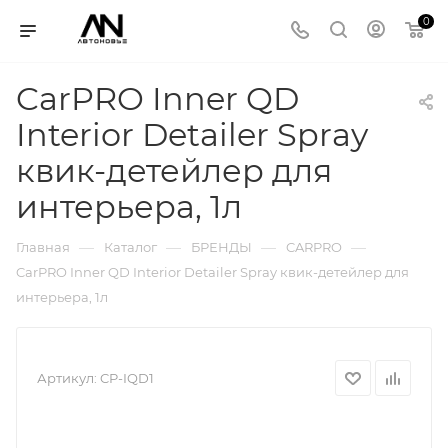
0
CarPRO Inner QD
Interior Detailer Spray
квик-детейлер для
интерьера, 1л
—
—
—
—
Главная
Каталог
БРЕНДЫ
CARPRO
CarPRO Inner QD Interior Detailer Spray квик-детейлер для
интерьера, 1л
Артикул:
CP-IQD1