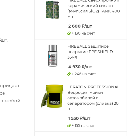
керамический силант
(эмульсия SiO2) TANK 400
мл
2 600
₽
/шт
+ 130 на счет
5шт,
FIREBALL Защитное
покрытие PPF SHIELD
с
35мл
х
4 930
₽
/шт
+ 246 на счет
 придает
LERATON PROFESSIONAL
Ведро для мойки
ок.
автомобилей с
на любой
сепаратором (оливка) 20
л
1 550
₽
/шт
+ 155 на счет