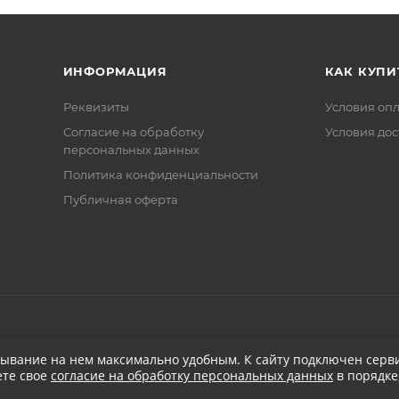
ИНФОРМАЦИЯ
КАК КУПИ
Реквизиты
Условия оп
Соглаcие на обработку
Условия дос
персональных данных
Политика конфиденциальности
Публичная оферта
бывание на нем максимально удобным. К cайту подключен серви
ете свое
согласие на обработку персональных данных
в порядке
при заказе от 5 000
₽
Бесплатная доставка