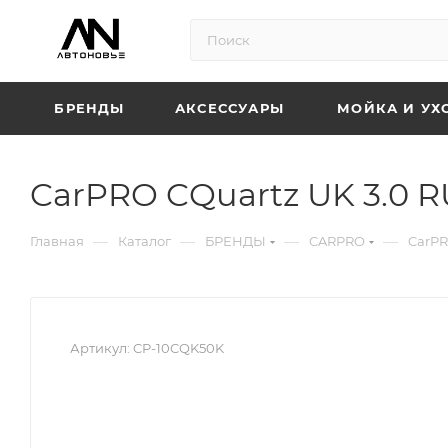
БРЕНДЫ
АКСЕССУАРЫ
МОЙКА И УХ
CarPRO CQuartz UK 3.0 R
—
—
—
—
Главная
Каталог
БРЕНДЫ
CARPRO
CarPR
Артикул:
CP-10CQK50K