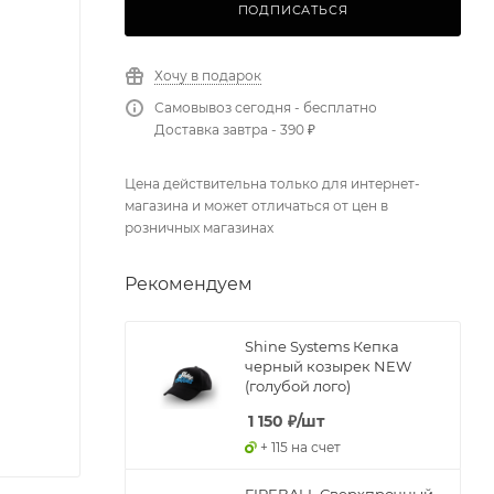
ПОДПИСАТЬСЯ
Хочу в подарок
Самовывоз сегодня - бесплатно
Доставка завтра - 390 ₽
Цена действительна только для интернет-
магазина и может отличаться от цен в
розничных магазинах
Рекомендуем
Shine Systems Кепка
черный козырек NEW
(голубой лого)
1 150
₽
/шт
+ 115 на счет
FIREBALL Сверхпрочный