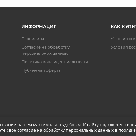
ИНФОРМАЦИЯ
КАК КУПИ
Реквизиты
Условия оп
Соглаcие на обработку
Условия дос
персональных данных
Политика конфиденциальности
Публичная оферта
бывание на нем максимально удобным. К cайту подключен серви
ете свое
согласие на обработку персональных данных
в порядке