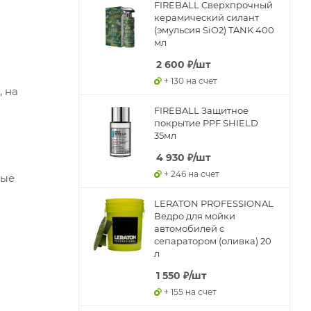
FIREBALL Сверхпрочный
керамический силант
(эмульсия SiO2) TANK 400
мл
2 600
₽
/шт
+ 130 на счет
, на
FIREBALL Защитное
покрытие PPF SHIELD
35мл
4 930
₽
/шт
+ 246 на счет
вые
LERATON PROFESSIONAL
Ведро для мойки
автомобилей с
сепаратором (оливка) 20
л
1 550
₽
/шт
+ 155 на счет