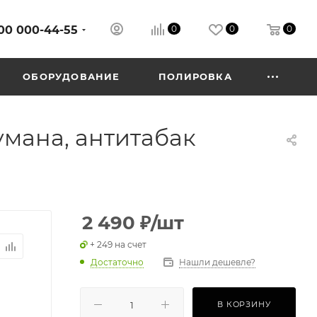
00 000-44-55
0
0
0
ОБОРУДОВАНИЕ
ПОЛИРОВКА
умана, антитабак
2 490
₽
/шт
+ 249 на счет
Достаточно
Нашли дешевле?
В КОРЗИНУ