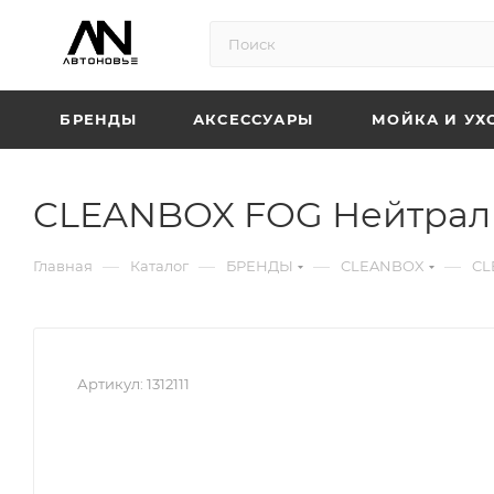
БРЕНДЫ
АКСЕССУАРЫ
МОЙКА И УХ
CLEANBOX FOG Нейтрализ
—
—
—
—
Главная
Каталог
БРЕНДЫ
CLEANBOX
CL
Артикул:
1312111