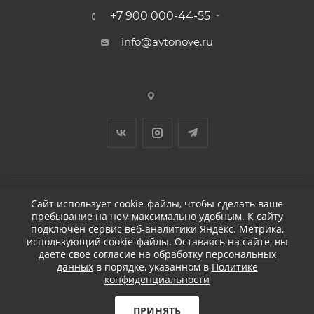
+7 900 000-44-55
info@avtonove.ru
Сайт использует cookie-файлы, чтобы сделать ваше
пребывание на нем максимально удобным. К cайту
2026 © ДЕТЕЙЛИНГ-МАРКЕТ АВТОНОВЬЕ
подключен сервис веб-аналитики Яндекс. Метрика,
использующий cookie-файлы. Оставаясь на сайте, вы
даете свое
согласие на обработку персональных
данных
в порядке, указанном в
Политике
конфиденциальности
Разработано в KAPUSTA LAB
Бесплатная доставка
ПРИНЯТЬ