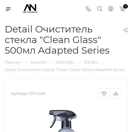
0
Detail Очиститель
стекла "Clean Glass"
500мл Adapted Series
—
—
—
—
Главная
Каталог
БРЕНДЫ
DETAIL
Detail Очиститель стекла "Clean Glass" 500мл Adapted Series
Артикул:
DT-0491