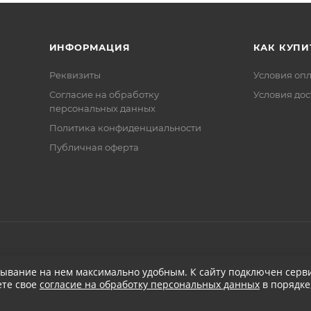
ИНФОРМАЦИЯ
КАК КУПИ
Реквизиты
Условия оп
Соглаcие на обработку
Условия дос
персональных данных
Политика конфиденциальности
Публичная оферта
бывание на нем максимально удобным. К cайту подключен серви
ете свое
согласие на обработку персональных данных
в порядке
при заказе от 5 000
₽
Бесплатная доставка