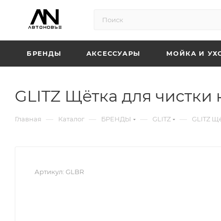
БРЕНДЫ
АКСЕССУАРЫ
МОЙКА И УХ
GLITZ Щётка для чистки
—
—
—
—
Главная
Каталог
БРЕНДЫ
GLITZ
GLITZ Щ
Артикул:
GLBR