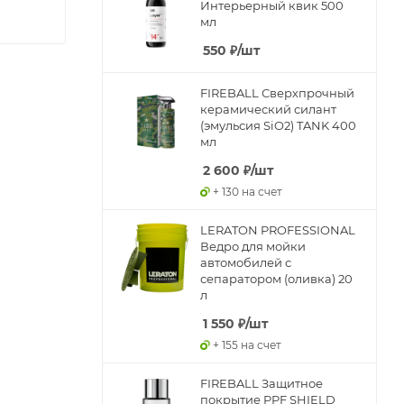
Интерьерный квик 500
мл
550
₽
/шт
FIREBALL Сверхпрочный
керамический силант
(эмульсия SiO2) TANK 400
мл
2 600
₽
/шт
+ 130 на счет
LERATON PROFESSIONAL
Ведро для мойки
автомобилей с
сепаратором (оливка) 20
л
1 550
₽
/шт
+ 155 на счет
FIREBALL Защитное
покрытие PPF SHIELD